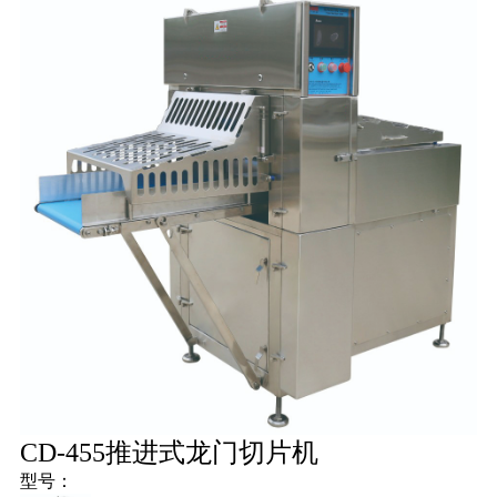
冻
鲜
骨
肉
量
丁
装
肉
肉
机
机
切
机
机
切
切
片
片
片
机
机
机
CD-455推进式龙门切片机
型号：