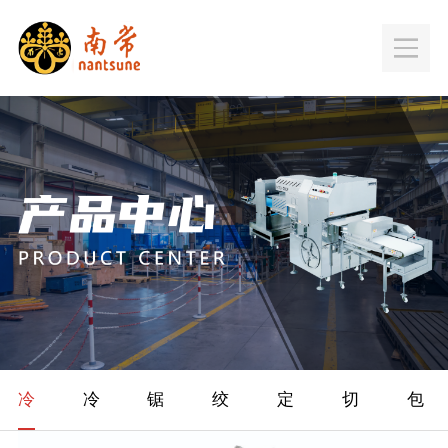
冷
冷
锯
绞
定
切
包