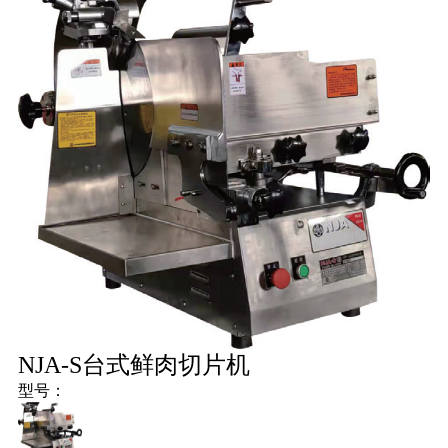
冻
鲜
骨
肉
量
丁
装
肉
肉
机
机
切
机
机
切
切
片
片
片
机
机
机
NJA-S台式鲜肉切片机
型号：