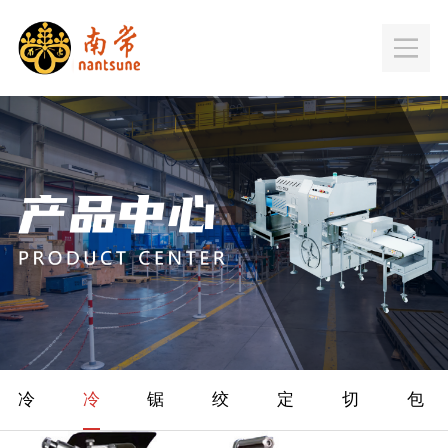
冷
冷
锯
绞
定
切
包